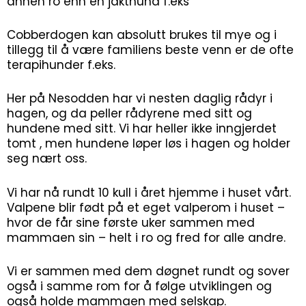
annen ro enn en jakthund f.eks
Cobberdogen kan absolutt brukes til mye og i
tillegg til å være familiens beste venn er de ofte
terapihunder f.eks.
Her på Nesodden har vi nesten daglig rådyr i
hagen, og da peller rådyrene med sitt og
hundene med sitt. Vi har heller ikke inngjerdet
tomt , men hundene løper løs i hagen og holder
seg nært oss.
Vi har nå rundt 10 kull i året hjemme i huset vårt.
Valpene blir født på et eget valperom i huset –
hvor de får sine første uker sammen med
mammaen sin – helt i ro og fred for alle andre.
Vi er sammen med dem døgnet rundt og sover
også i samme rom for å følge utviklingen og
også holde mammaen med selskap.