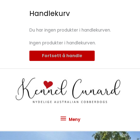
Hopp
rett
Handlekurv
til
innholdet
Du har ingen produkter i handlekurven.
Ingen produkter i handlekurven.
Fortsett å handle
Meny
Meny