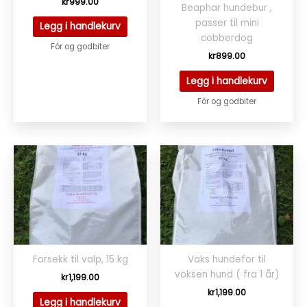
kr
999.00
Beaphar hundebur ,
passer til mini
Legg i handlekurv
cobberdog
Fór og godbiter
kr
899.00
Legg i handlekurv
Fór og godbiter
Forsekk til valp, 15 kg
Vaks hundefor til
voksen hund ( fra 1 år)
kr
1,199.00
kr
1,199.00
Legg i handlekurv