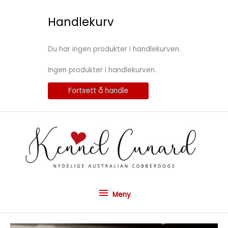
Hopp
rett
Handlekurv
til
innholdet
Du har ingen produkter i handlekurven.
Ingen produkter i handlekurven.
Fortsett å handle
Meny
Meny